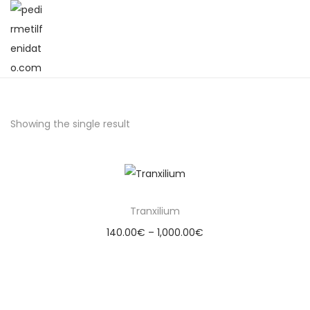
Showing the single result
Tranxilium
140.00
€
–
1,000.00
€
Select options