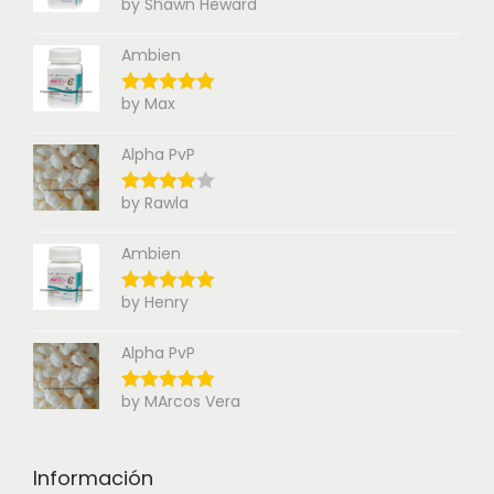
by Shawn Heward
Ambien
by Max
Alpha PvP
by Rawla
Ambien
by Henry
Alpha PvP
by MArcos Vera
Información