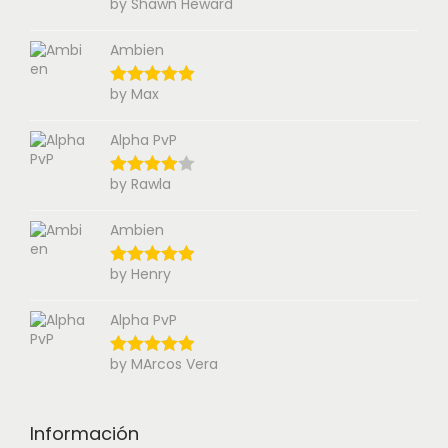
by Shawn Heward
Ambien
by Max
Alpha PvP
by Rawla
Ambien
by Henry
Alpha PvP
by MArcos Vera
Información