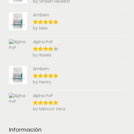
by Shawn Heward
Ambien
by Max
Alpha PvP
by Rawla
Ambien
by Henry
Alpha PvP
by MArcos Vera
Información