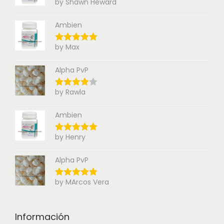
by Shawn Heward
Ambien
by Max
Alpha PvP
by Rawla
Ambien
by Henry
Alpha PvP
by MArcos Vera
Información