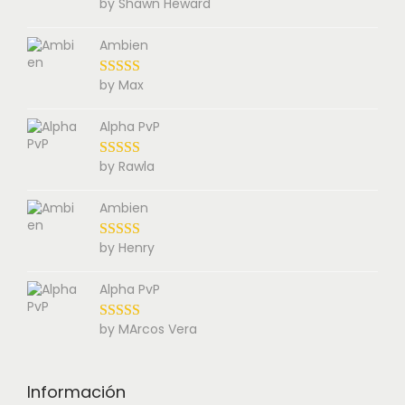
by Shawn Heward
Ambien
by Max
Alpha PvP
by Rawla
Ambien
by Henry
Alpha PvP
by MArcos Vera
Información