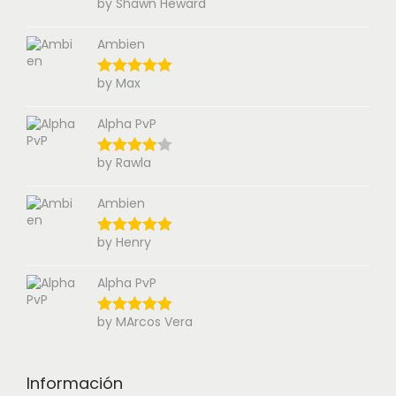
by Shawn Heward
Ambien
by Max
Alpha PvP
by Rawla
Ambien
by Henry
Alpha PvP
by MArcos Vera
Información