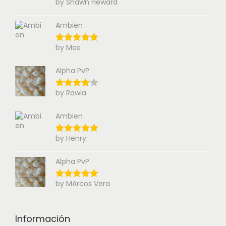
by Shawn Heward
Ambien
by Max
Alpha PvP
by Rawla
Ambien
by Henry
Alpha PvP
by MArcos Vera
Información