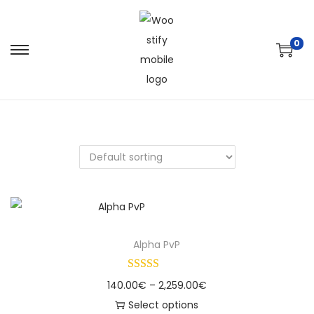
0
Alpha PvP
140.00
€
–
2,259.00
€
Select options