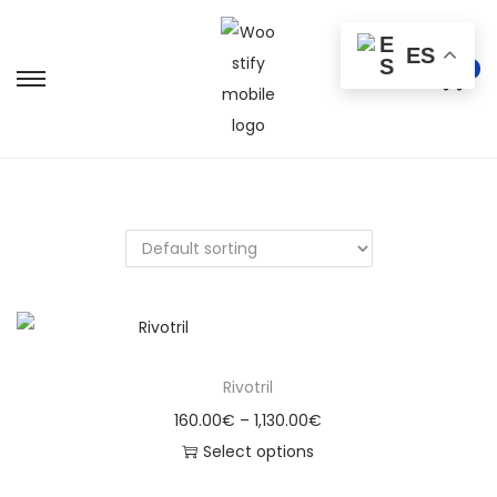
ES
0
Rivotril
160.00
€
–
1,130.00
€
Select options