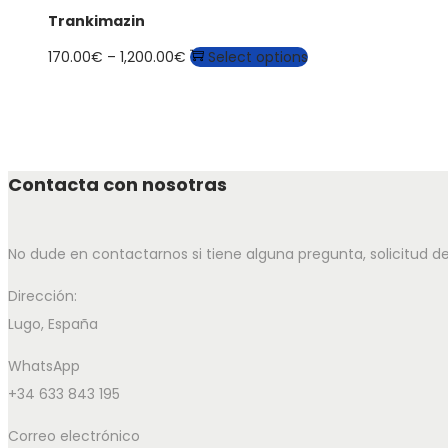
Trankimazin
Price
This
170.00
€
–
1,200.00
€
Select options
range:
product
170.00€
has
through
multiple
1,200.00€
variants.
Contacta con nosotras
The
options
may
No dude en contactarnos si tiene alguna pregunta, solicitud d
be
Dirección:
chosen
Lugo, España
on
the
WhatsApp
product
+34 633 843 195
page
Correo electrónico