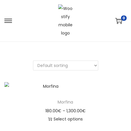
0
Morfina
180.00
€
–
1,300.00
€
Select options