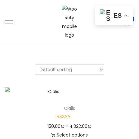
ES
0
Cialis
150.00
€
–
4,322.00
€
Select options