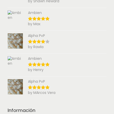
by Shawn Heward
Ambien
by Max
Alpha PvP
by Rawla
Ambien
by Henry
Alpha PvP
by MArcos Vera
Información