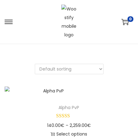
0
Alpha PvP
140.00
€
–
2,259.00
€
Select options