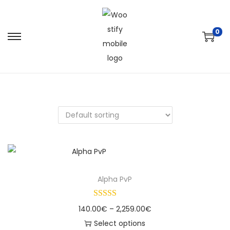
0
Alpha PvP
140.00
€
–
2,259.00
€
Select options