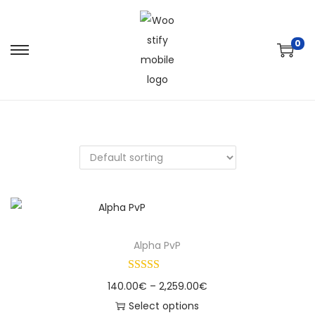
0
Alpha PvP
140.00
€
–
2,259.00
€
Select options