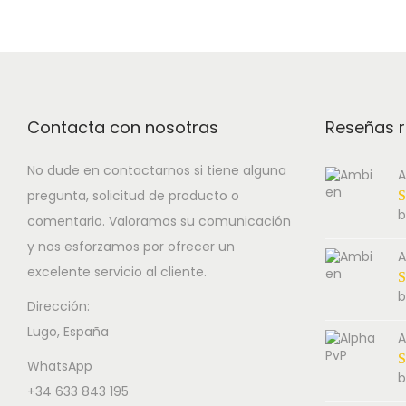
i
e
o
s
r
n
p
a
r
n
o
g
Contacta con nosotras
Reseñas r
d
e
u
:
No dude en contactarnos si tiene alguna
A
pregunta, solicitud de producto o
c
1
b
comentario. Valoramos su comunicación
t
3
y nos esforzamos por ofrecer un
h
4
A
excelente servicio al cliente.
a
.
b
s
0
Dirección:
Lugo, España
m
0
A
u
€
WhatsApp
b
l
t
+34 633 843 195