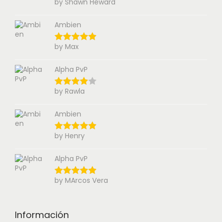
by Shawn Heward
Ambien
by Max
Alpha PvP
by Rawla
Ambien
by Henry
Alpha PvP
by MArcos Vera
Información