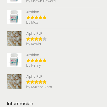
by Shawn Heward
Ambien
by Max
Alpha PvP
by Rawla
Ambien
by Henry
Alpha PvP
by MArcos Vera
Información