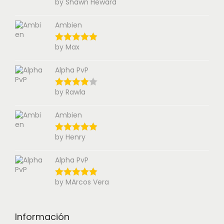
by Shawn Heward
Ambien
by Max
Alpha PvP
by Rawla
Ambien
by Henry
Alpha PvP
by MArcos Vera
Información