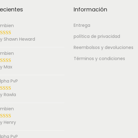
ecientes
Información
Entrega
mbien
política de privacidad
y Shawn Heward
Reembolsos y devoluciones
mbien
Términos y condiciones
y Max
lpha PvP
y Rawla
mbien
y Henry
lpha PvP