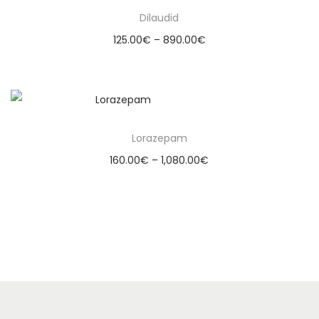
Dilaudid
125.00
€
–
890.00
€
Select options
Lorazepam
160.00
€
–
1,080.00
€
Select options