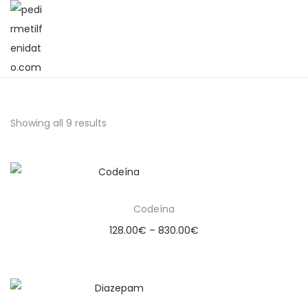
Showing all 9 results
Codeína
128.00
€
–
830.00
€
Select options