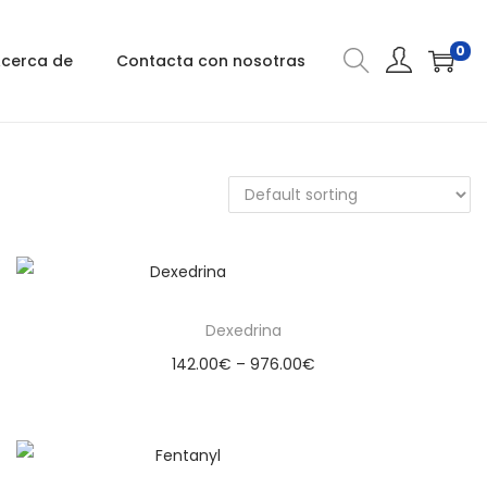
0
cerca de
Contacta con nosotras
Dexedrina
142.00
€
–
976.00
€
Select options