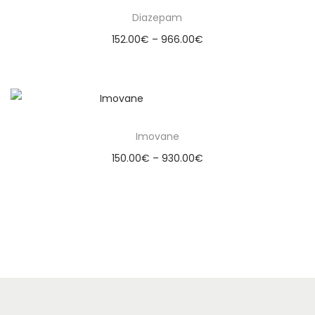
Diazepam
152.00
€
–
966.00
€
Select options
Imovane
150.00
€
–
930.00
€
Select options