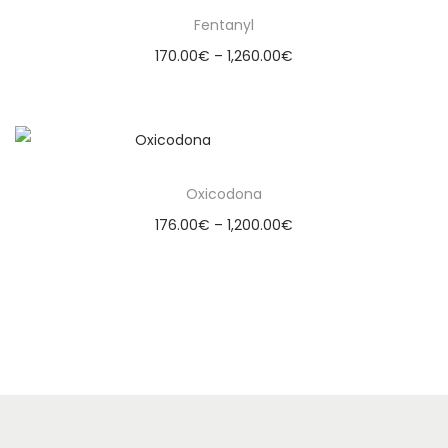
Fentanyl
170.00
€
–
1,260.00
€
Select options
Oxicodona
176.00
€
–
1,200.00
€
Select options