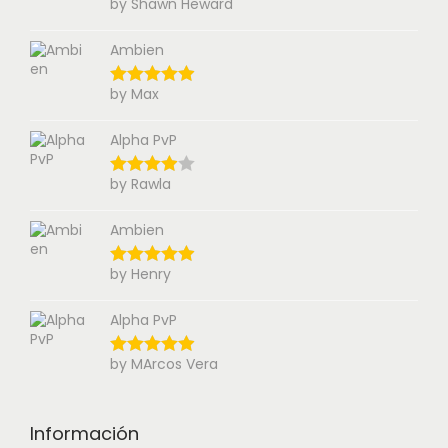
by Shawn Heward
Ambien
by Max
Alpha PvP
by Rawla
Ambien
by Henry
Alpha PvP
by MArcos Vera
Información