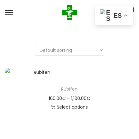
0
ES
Rubifen
160.00
€
–
1,100.00
€
Select options