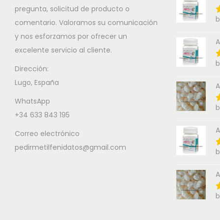
pregunta, solicitud de producto o
b
comentario. Valoramos su comunicación
y nos esforzamos por ofrecer un
A
excelente servicio al cliente.
b
Dirección:
Lugo, España
A
WhatsApp
b
+34 633 843 195
A
Correo electrónico
pedirmetilfenidatos@gmail.com
b
A
b