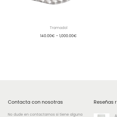
Tramadol
140.00
€
–
1,000.00
€
Select options
Contacta con nosotras
Reseñas r
No dude en contactarnos si tiene alguna
A