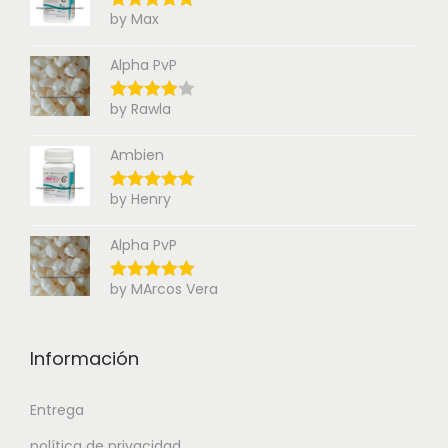
by Max
Alpha PvP
by Rawla
Ambien
by Henry
Alpha PvP
by MArcos Vera
Información
Entrega
política de privacidad