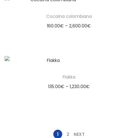
Cocaína colombiana
160.00
€
–
2,600.00
€
Select options
Flakka
135.00
€
–
1,230.00
€
Select options
1
2
NEXT