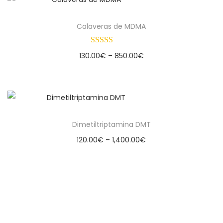
Calaveras de MDMA
130.00
€
–
850.00
€
Select options
Dimetiltriptamina DMT
120.00
€
–
1,400.00
€
Select options