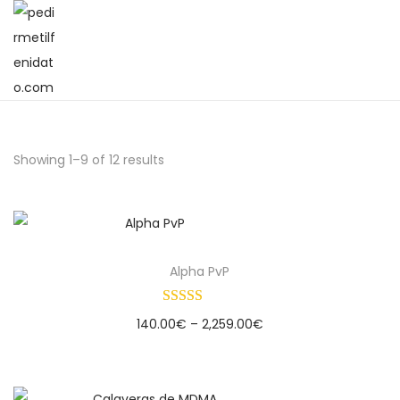
Showing
1
–
9
of 12 results
Alpha PvP
140.00
€
–
2,259.00
€
Select options