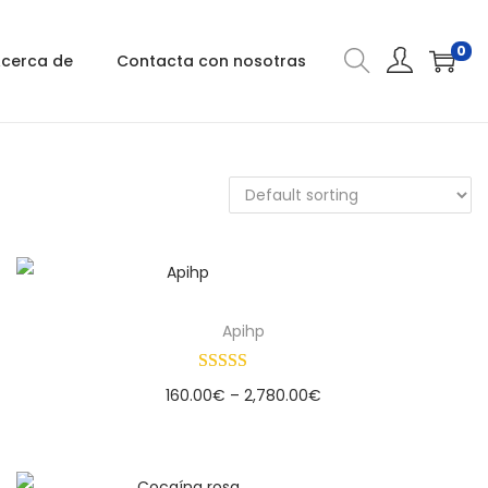
0
cerca de
Contacta con nosotras
Apihp
160.00
€
–
2,780.00
€
Select options