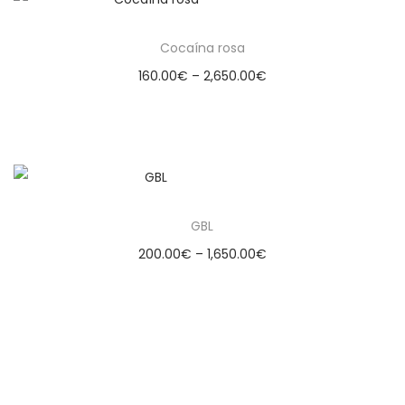
Cocaína rosa
160.00
€
–
2,650.00
€
Select options
GBL
200.00
€
–
1,650.00
€
Select options