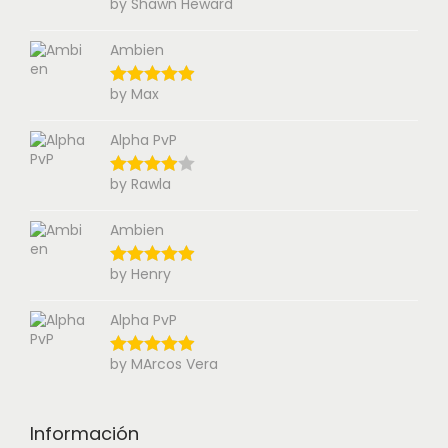
by Shawn Heward
Ambien
by Max
Alpha PvP
by Rawla
Ambien
by Henry
Alpha PvP
by MArcos Vera
Información