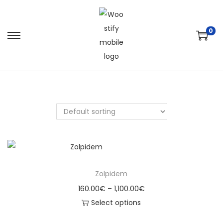
0
Zolpidem
160.00
€
–
1,100.00
€
Select options