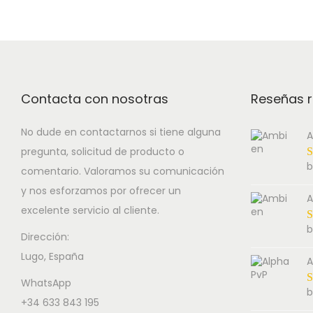
i
e
o
s
r
n
p
a
r
n
o
g
Contacta con nosotras
Reseñas r
d
e
u
:
No dude en contactarnos si tiene alguna
A
pregunta, solicitud de producto o
c
1
b
comentario. Valoramos su comunicación
t
6
y nos esforzamos por ofrecer un
h
0
A
excelente servicio al cliente.
a
.
b
s
0
Dirección:
Lugo, España
m
0
A
u
€
WhatsApp
b
l
t
+34 633 843 195