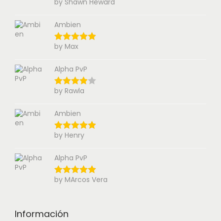
by Shawn Heward
Ambien
by Max
Alpha PvP
by Rawla
Ambien
by Henry
Alpha PvP
by MArcos Vera
Información