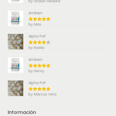
by Shawn Heward
Ambien
by Max
Alpha PvP
by Rawla
Ambien
by Henry
Alpha PvP
by MArcos Vera
Información