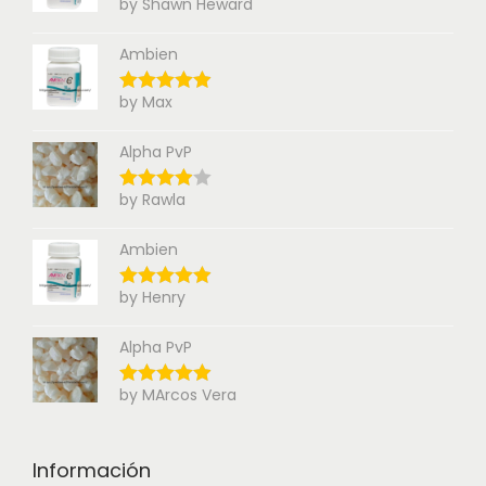
by Shawn Heward
Ambien
by Max
Alpha PvP
by Rawla
Ambien
by Henry
Alpha PvP
by MArcos Vera
Información