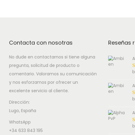
i
e
o
s
r
n
p
a
r
n
o
g
Contacta con nosotras
Reseñas r
d
e
u
:
No dude en contactarnos si tiene alguna
A
pregunta, solicitud de producto o
c
1
b
comentario. Valoramos su comunicación
t
3
y nos esforzamos por ofrecer un
h
0
A
excelente servicio al cliente.
a
.
b
s
0
Dirección:
Lugo, España
m
0
A
u
€
WhatsApp
b
l
t
+34 633 843 195