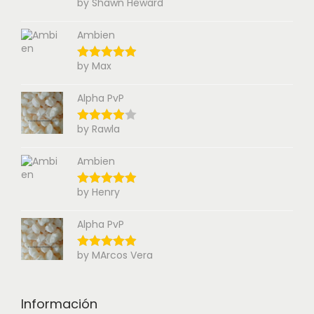
by Shawn Heward
Ambien
by Max
Alpha PvP
by Rawla
Ambien
by Henry
Alpha PvP
by MArcos Vera
Información