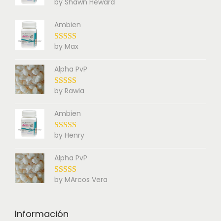
by Shawn Heward
Ambien
by Max
Alpha PvP
by Rawla
Ambien
by Henry
Alpha PvP
by MArcos Vera
Información