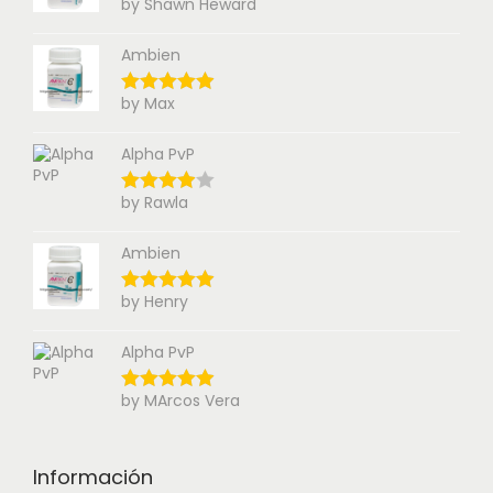
by Shawn Heward
Ambien
by Max
Alpha PvP
by Rawla
Ambien
by Henry
Alpha PvP
by MArcos Vera
Información