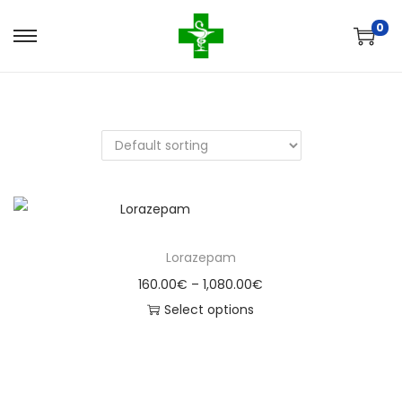
0
Lorazepam
160.00
€
–
1,080.00
€
Select options