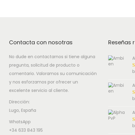
i
e
o
s
r
n
p
a
r
n
o
g
Contacta con nosotras
Reseñas r
d
e
u
:
No dude en contactarnos si tiene alguna
A
pregunta, solicitud de producto o
c
1
b
comentario. Valoramos su comunicación
t
4
y nos esforzamos por ofrecer un
h
5
A
excelente servicio al cliente.
a
.
b
s
0
Dirección:
Lugo, España
m
0
A
u
€
WhatsApp
b
l
t
+34 633 843 195