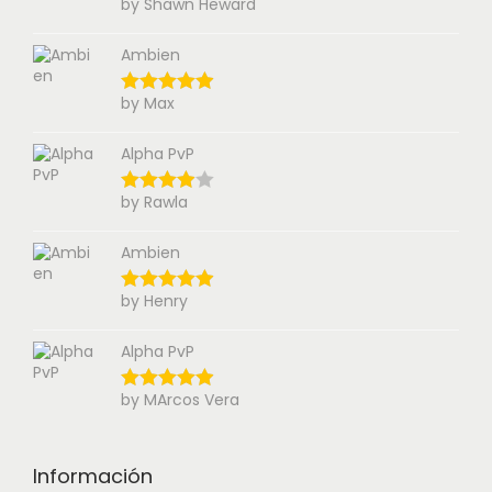
by Shawn Heward
Ambien
by Max
Alpha PvP
by Rawla
Ambien
by Henry
Alpha PvP
by MArcos Vera
Información