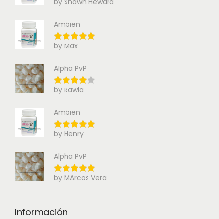
by Shawn Heward
Ambien
by Max
Alpha PvP
by Rawla
Ambien
by Henry
Alpha PvP
by MArcos Vera
Información