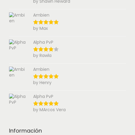
by Shawn Heward
Ambien
by Max
Alpha PvP
by Rawla
Ambien
by Henry
Alpha PvP
by MArcos Vera
Información