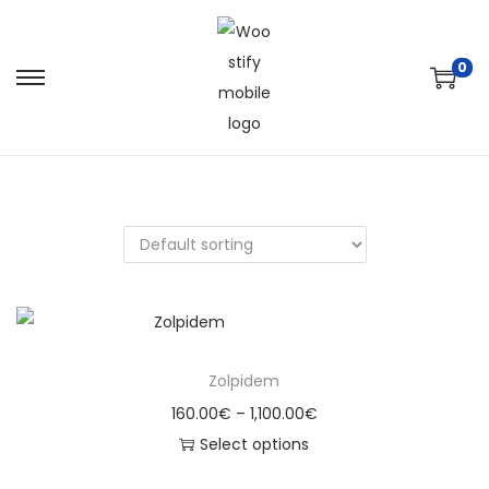
0
Zolpidem
160.00
€
–
1,100.00
€
Select options