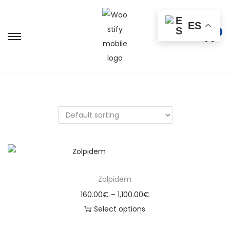
ES
0
Zolpidem
160.00
€
–
1,100.00
€
Select options