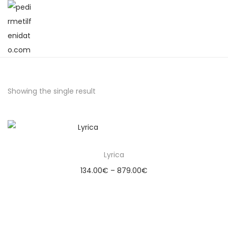
Showing the single result
Lyrica
134.00
€
–
879.00
€
Select options