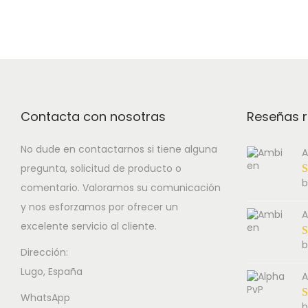
h
c
o
i
e
n
s
r
p
a
r
n
o
g
Contacta con nosotras
Reseñas r
d
e
u
:
No dude en contactarnos si tiene alguna
A
pregunta, solicitud de producto o
c
1
b
comentario. Valoramos su comunicación
t
5
y nos esforzamos por ofrecer un
h
0
A
excelente servicio al cliente.
a
.
b
s
0
Dirección:
Lugo, España
m
0
A
u
€
WhatsApp
b