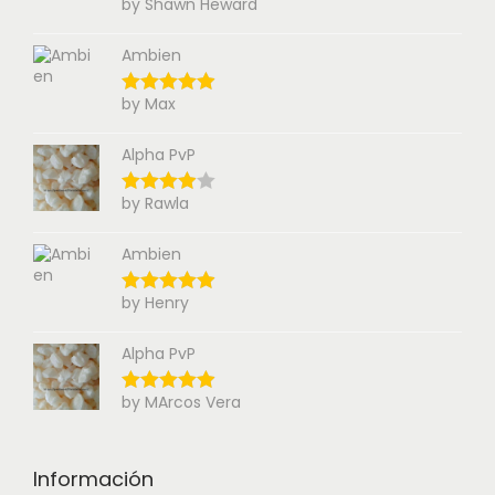
by Shawn Heward
Ambien
by Max
Alpha PvP
by Rawla
Ambien
by Henry
Alpha PvP
by MArcos Vera
Información