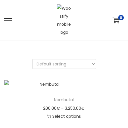
0
Nembutal
200.00
€
–
3,250.00
€
Select options