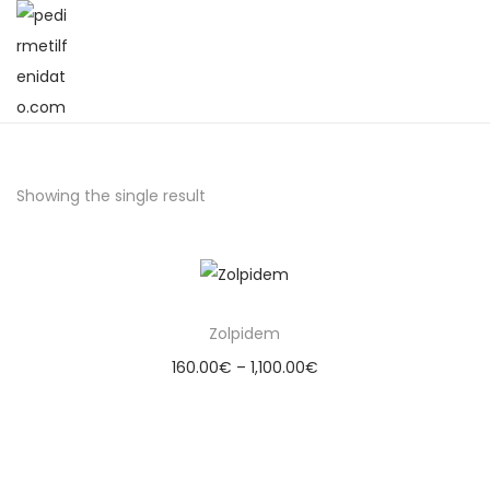
Showing the single result
Zolpidem
160.00
€
–
1,100.00
€
Select options