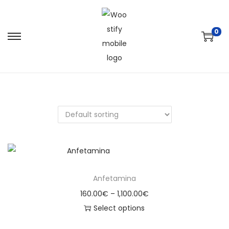
0
Anfetamina
160.00
€
–
1,100.00
€
Select options